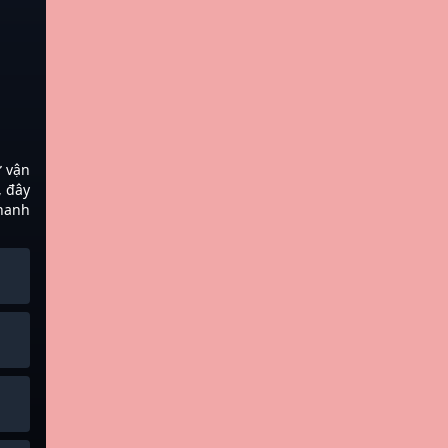
ử vận
, đây
nhanh