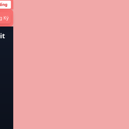
uống
g Ký
it