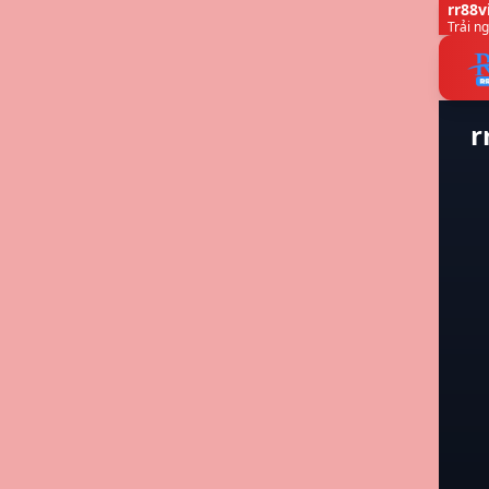
rr88v
Trải n
r