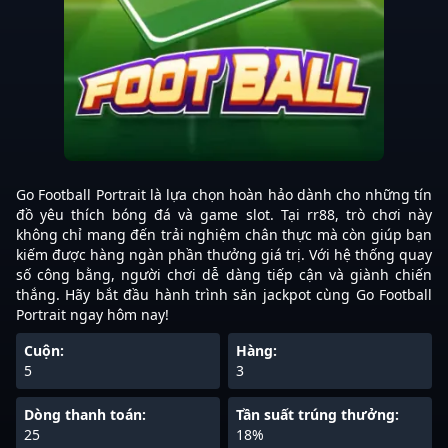
Go Football Portrait là lựa chọn hoàn hảo dành cho những tín
đồ yêu thích bóng đá và game slot. Tại rr88, trò chơi này
không chỉ mang đến trải nghiệm chân thực mà còn giúp bạn
kiếm được hàng ngàn phần thưởng giá trị. Với hệ thống quay
số công bằng, người chơi dễ dàng tiếp cận và giành chiến
thắng. Hãy bắt đầu hành trình săn jackpot cùng Go Football
Portrait ngay hôm nay!
Cuộn:
Hàng:
5
3
Dòng thanh toán:
Tần suất trúng thưởng:
25
18%