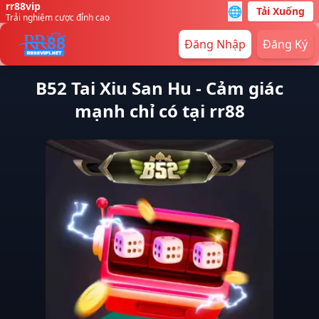
rr88vip
🌐
Tải Xuống
Trải nghiệm cược đỉnh cao
Đăng Nhập
Đăng Ký
B52 Tai Xiu San Hu - Cảm giác
mạnh chỉ có tại rr88